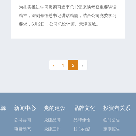
精神，知重负重、苦干实干、攻坚克
为扎实推进学习贯彻习近平总书记来陕考察重要讲话
难，实现公司健康发展”专题党课暨
精神，深刻领悟总书记讲话精髓，结合公司党委学习
专题组织生活会
要求，6月2日，公司总设计师、天津区域...
‹
1
2
›
地源
新闻中心
党的建设
品牌文化
投资者关系
公司要闻
党建品牌
品牌使命
临时公告
项目动态
党建工作
核心内涵
定期报告