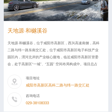
天地源·和樾溪谷
天地源·和樾溪谷，位于咸阳市高新区，西兴高速南侧，高科
二路与纬一路东南交汇处，位于咸阳市高新区电子科技产业
园区内，渭河北岸的产业核心腹地，临近咸阳市高新区管委
会，处于高新区“一城”、“五园” 空间布局构成中。项目总占
地面积77484.14平方米，主要建设13栋高层，4栋小高层。
配套建设地下车库、小区道路、绿化、幼儿园、社区服务用
项目地址
房、供电供水供暖等设施，容积率2.9，总投资20.4亿元。项
咸阳市高新区高科二路与纬一路交汇处
目定位为自然系首改产品，面积区域97-142㎡高层、小高层
咨询电话
产品。将延伸天地源“文化、关怀、邻里”的品牌理念，将文
029-38108333
化融入建筑，以东方人文宅邸，为咸阳人民匠心铸造美好人