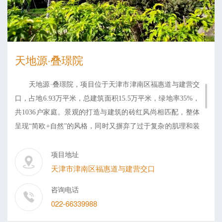
天地源·叠璟院
天地源·叠璟院，项目位于天津市津南区福惠道与建营交
口，占地6.93万平米，总建筑面积15.5万平米，绿地率35%，
共1036户家庭。景观的打造与建筑的砖红风尚相匹配，整体
呈现“简欧+自然”的风格，同时又摒弃了过于复杂的肌理和装
饰，简化了线条，注重景观功能实用性的同时，也保证了景
项目地址
观环境的自然气息。项目由420米的环形跑道、全长270m的
天津市津南区福惠道与建营交口
慢走环道、全龄儿童活动区及中央景观广场等设施构建而
成，着力打造低密度、高品质的公园式住宅，项目于2007年
咨询电话
10月动工，交付时间为2020年11月10日。
022-66339988